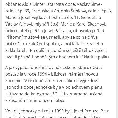
občané: Alois Dinter, starosta obce, Václav Šimek,
rolník čp. 39, Františka a Antonín Šimkovi, rolníci čp. 5,
Marie a Josef Fejtkovi, hostinští čp. 11, Genoefa a
Václav Alinovi, mlynáři čp.8, Marie a Karel Skachovi,
řídící učitel čp. 94 a Josef Pašťalka, obuvník čp. 129.
Přítomní mužové se usnesli, aby se co nejdříve
přikročilo k založení spolku, a pokládají se za jeho
zakladatele. Po dalším jednání se ještě téhož večera
uvolili přispěti peněžitým obnosem k základu spolku.
A jak vypadá dnešní stav hasičského sboru? Obec
postavila v roce 1994 v blízkosti náměstí novou
zbrojnici. V té době vznikla ze zákona výjezdová
jednotka obce.Jednotka byla v polachovém plánu
zařazena do kategorie JPO III, to znamená určená
k zásahům i mimo území obce.
Veliteli jednotky od roku 1990 byli, Josef Prouza, Petr
Lupínek, Stanislav Verner a v součatné době Jan