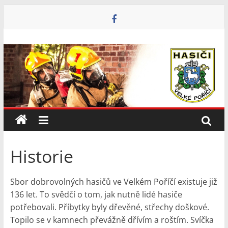
Přeskočit
na
obsah
Historie
Sbor dobrovolných hasičů ve Velkém Poříčí existuje již
136 let. To svědčí o tom, jak nutně lidé hasiče
potřebovali. Příbytky byly dřevěné, střechy doškové.
Topilo se v kamnech převážně dřívím a roštím. Svíčka