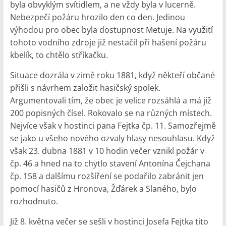
byla obvyklým svítidlem, a ne vždy byla v lucerně.
Nebezpečí požáru hrozilo den co den. Jedinou
výhodou pro obec byla dostupnost Metuje. Na využití
tohoto vodního zdroje již nestačil při hašení požáru
kbelík, to chtělo stříkačku.
Situace dozrála v zimě roku 1881, když někteří občané
přišli s návrhem založit hasičský spolek.
Argumentovali tím, že obec je velice rozsáhlá a má již
200 popisných čísel. Rokovalo se na různých místech.
Nejvíce však v hostinci pana Fejtka čp. 11. Samozřejmě
se jako u všeho nového ozvaly hlasy nesouhlasu. Když
však 23. dubna 1881 v 10 hodin večer vznikl požár v
čp. 46 a hned na to chytlo stavení Antonína Čejchana
čp. 158 a dalšímu rozšíření se podařilo zabránit jen
pomocí hasičů z Hronova, Žďárek a Slaného, bylo
rozhodnuto.
Již 8. května večer se sešli v hostinci Josefa Fejtka tito